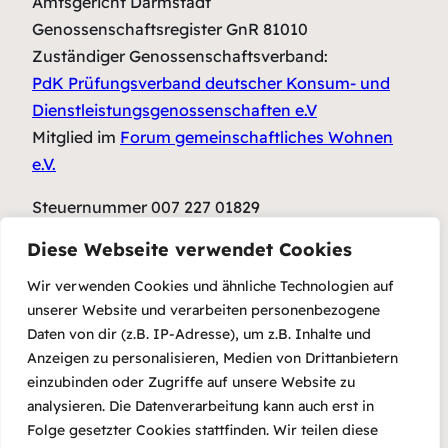
Amtsgericht Darmstadt
Genossenschaftsregister GnR 81010
Zuständiger Genossenschaftsverband:
PdK Prüfungsverband deutscher Konsum- und
Dienstleistungsgenossenschaften e.V
Mitglied im
Forum gemeinschaftliches Wohnen
e.V.
Steuernummer 007 227 01829
Diese Webseite verwendet Cookies
Verantwortlich i.S.d. § 5 TMG für die Inhalte der
Website
www.agora-da.de
ist Gerhart Häfner
Wir verwenden Cookies und ähnliche Technologien auf
unserer Website und verarbeiten personenbezogene
Letzte Änderung 20.06.22
Daten von dir (z.B. IP-Adresse), um z.B. Inhalte und
Anzeigen zu personalisieren, Medien von Drittanbietern
Gefördert vom
einzubinden oder Zugriffe auf unsere Website zu
analysieren. Die Datenverarbeitung kann auch erst in
Folge gesetzter Cookies stattfinden. Wir teilen diese