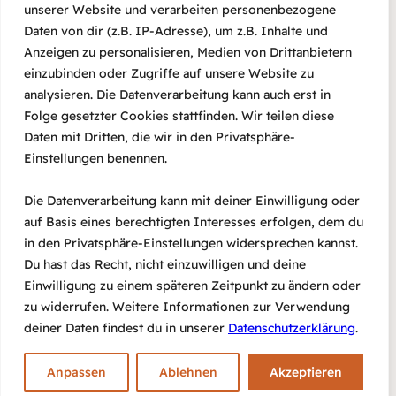
unserer Website und verarbeiten personenbezogene
ŞUANDA – traditionelle
Daten von dir (z.B. IP-Adresse), um z.B. Inhalte und
Musik Osteuropas und
Anzeigen zu personalisieren, Medien von Drittanbietern
einzubinden oder Zugriffe auf unsere Website zu
Kleinasiens
analysieren. Die Datenverarbeitung kann auch erst in
Folge gesetzter Cookies stattfinden. Wir teilen diese
19/02/2026
Daten mit Dritten, die wir in den Privatsphäre-
Einstellungen benennen.
Die Datenverarbeitung kann mit deiner Einwilligung oder
auf Basis eines berechtigten Interesses erfolgen, dem du
in den Privatsphäre-Einstellungen widersprechen kannst.
Du hast das Recht, nicht einzuwilligen und deine
Einwilligung zu einem späteren Zeitpunkt zu ändern oder
zu widerrufen. Weitere Informationen zur Verwendung
deiner Daten findest du in unserer
Datenschutzerklärung
.
#agora
E-Mail
Impressum
Datenschutz
Anpassen
Ablehnen
Akzeptieren