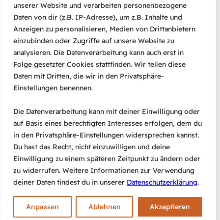
unserer Website und verarbeiten personenbezogene
Daten von dir (z.B. IP-Adresse), um z.B. Inhalte und
Anzeigen zu personalisieren, Medien von Drittanbietern
MATINEE: Mittendrin –
einzubinden oder Zugriffe auf unsere Website zu
wahre Geschichten zur
analysieren. Die Datenverarbeitung kann auch erst in
Folge gesetzter Cookies stattfinden. Wir teilen diese
Integration
Daten mit Dritten, die wir in den Privatsphäre-
Einstellungen benennen.
11/10/2024
Die Datenverarbeitung kann mit deiner Einwilligung oder
auf Basis eines berechtigten Interesses erfolgen, dem du
in den Privatsphäre-Einstellungen widersprechen kannst.
Du hast das Recht, nicht einzuwilligen und deine
Einwilligung zu einem späteren Zeitpunkt zu ändern oder
zu widerrufen. Weitere Informationen zur Verwendung
deiner Daten findest du in unserer
Datenschutzerklärung
.
#agora
E-Mail
Impressum
Datenschutz
Anpassen
Ablehnen
Akzeptieren