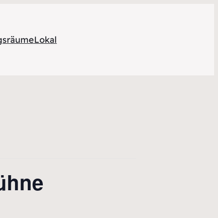
ngsräume
Lokal
ühne