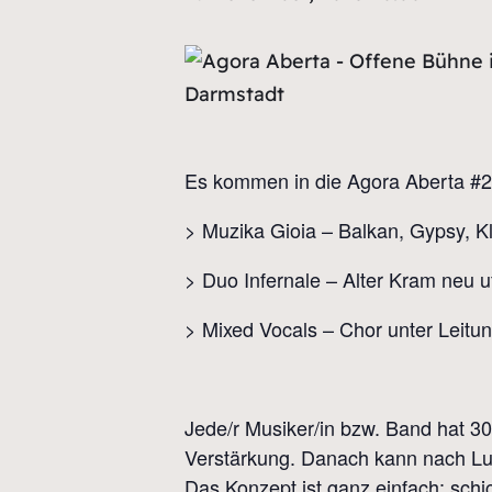
Es kommen in die Agora Aberta #
> Muzika Gioia – Balkan, Gypsy, Kl
> Duo Infernale – Alter Kram neu 
> Mixed Vocals – Chor unter Leitung
Jede/r Musiker/in bzw. Band hat 30
Verstärkung. Danach kann nach Lus
Das Konzept ist ganz einfach: sch