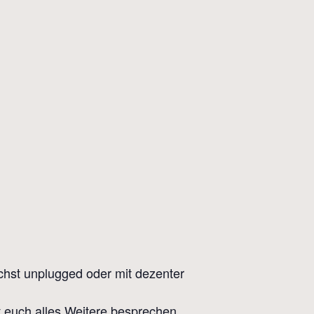
ichst unplugged oder mit dezenter
t euch alles Weitere besprechen.