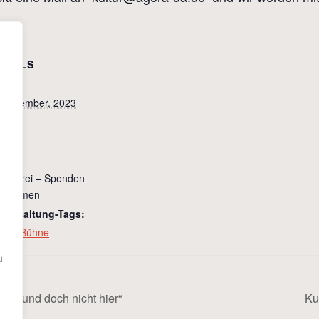
ETAILS
tum:
 Dezember, 2023
it:
:00
tritt:
tritt frei – Spenden
llkommen
ranstaltung-Tags:
fene Bühne
u
a und doch nicht hier“
Ku