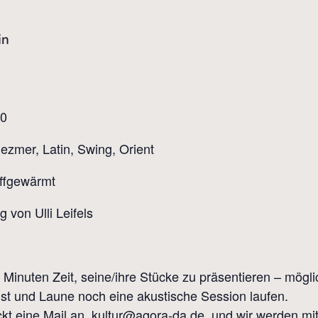
20
ezmer, Latin, Swing, Orient
uffgewärmt
 von Ulli Leifels
 Minuten Zeit, seine/ihre Stücke zu präsentieren – mögl
t und Laune noch eine akustische Session laufen.
ickt eine Mail an kultur@agora-da.de und wir werden mi