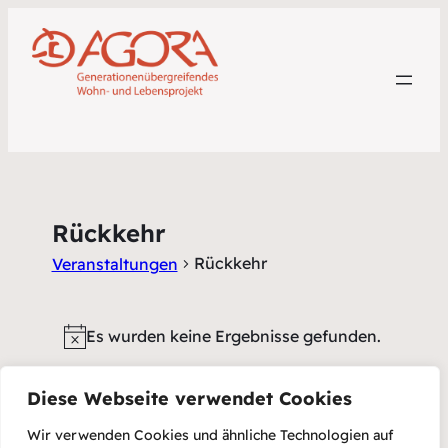
Rückkehr
Rückkehr
Veranstaltungen
Veranstaltungen
Es wurden keine Ergebnisse gefunden.
Hinweis
Veransta
Veran
Diese Webseite verwendet Cookies
Anstehende
Liste
Suche
Datum
Ansic
Suche
Wir verwenden Cookies und ähnliche Technologien auf
wählen.