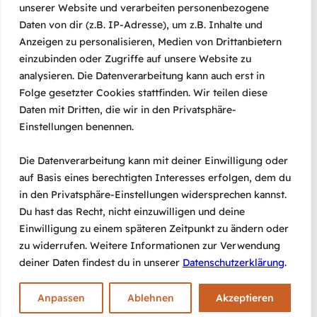
Navig
unserer Website und verarbeiten personenbezogene
und
Veranstaltungen
Vorherige
Heute
Nächste
Daten von dir (z.B. IP-Adresse), um z.B. Inhalte und
Veranstaltun
Ansichte
Anzeigen zu personalisieren, Medien von Drittanbietern
einzubinden oder Zugriffe auf unsere Website zu
Navigat
Kalender abonnieren
analysieren. Die Datenverarbeitung kann auch erst in
Folge gesetzter Cookies stattfinden. Wir teilen diese
Daten mit Dritten, die wir in den Privatsphäre-
Einstellungen benennen.
Die Datenverarbeitung kann mit deiner Einwilligung oder
auf Basis eines berechtigten Interesses erfolgen, dem du
in den Privatsphäre-Einstellungen widersprechen kannst.
Du hast das Recht, nicht einzuwilligen und deine
Einwilligung zu einem späteren Zeitpunkt zu ändern oder
zu widerrufen. Weitere Informationen zur Verwendung
deiner Daten findest du in unserer
Datenschutzerklärung
.
#agora
E-Mail
Impressum
Datenschutz
Anpassen
Ablehnen
Akzeptieren