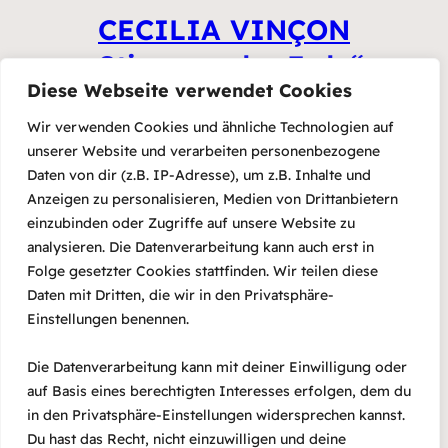
CECILIA VINÇON
„Stimmen der Erde“
Diese Webseite verwendet Cookies
09/02/2026
Wir verwenden Cookies und ähnliche Technologien auf
unserer Website und verarbeiten personenbezogene
Daten von dir (z.B. IP-Adresse), um z.B. Inhalte und
Anzeigen zu personalisieren, Medien von Drittanbietern
JazzCosy – Konzert &
einzubinden oder Zugriffe auf unsere Website zu
analysieren. Die Datenverarbeitung kann auch erst in
Lesung „Angefallene
Folge gesetzter Cookies stattfinden. Wir teilen diese
Lieder“
Daten mit Dritten, die wir in den Privatsphäre-
Einstellungen benennen.
14/09/2023
Die Datenverarbeitung kann mit deiner Einwilligung oder
auf Basis eines berechtigten Interesses erfolgen, dem du
in den Privatsphäre-Einstellungen widersprechen kannst.
Du hast das Recht, nicht einzuwilligen und deine