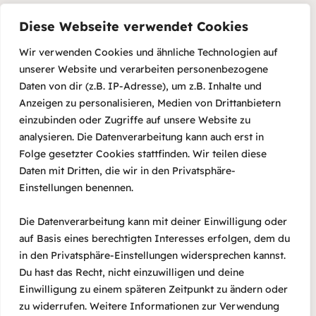
Diese Webseite verwendet Cookies
Vegu Spirit Festival 2025
Wir verwenden Cookies und ähnliche Technologien auf
unserer Website und verarbeiten personenbezogene
15/07/2025
Daten von dir (z.B. IP-Adresse), um z.B. Inhalte und
Anzeigen zu personalisieren, Medien von Drittanbietern
einzubinden oder Zugriffe auf unsere Website zu
analysieren. Die Datenverarbeitung kann auch erst in
ABDUL JABBER – Frauen in
Folge gesetzter Cookies stattfinden. Wir teilen diese
Indien und Bangladesch
Daten mit Dritten, die wir in den Privatsphäre-
Einstellungen benennen.
12/02/2024
Die Datenverarbeitung kann mit deiner Einwilligung oder
auf Basis eines berechtigten Interesses erfolgen, dem du
in den Privatsphäre-Einstellungen widersprechen kannst.
Du hast das Recht, nicht einzuwilligen und deine
Einwilligung zu einem späteren Zeitpunkt zu ändern oder
zu widerrufen. Weitere Informationen zur Verwendung