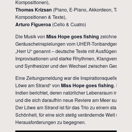
Kompositionen),
Thomas Krizsan
(Piano, E-Piano, Akkordeon, Tapes, 
Kompositionen & Texte),
Arturo Figueroa
(Cello & Cuatro)
Die Musik von
Miss Hope goes fishing
zeichnet sich a
Geräuscheinspielungen vom UHER-Tonbandgerät – im 
„Herr U“ genannt – deutsche Texte mit Ausflügen in and
Improvisationen und starke Rhythmen, Klangverschme
und Synthesizer und den Wechsel zwischen Gesang un
Eine Zeitungsmeldung war die Inspirationsquelle für d
Löwe am Strand“ von
Miss Hope goes fishing
. Dort w
Indien berichtet, deren natürlicher Lebensraum im Natio
und die sich daraufhin neue Reviere am Meer suchten.
Der Löwe am Strand ist für das Trio zu einem starken Bi
Schönheit, für eine sich stetig verändernde Welt und für
Herausforderungen zu begegnen.