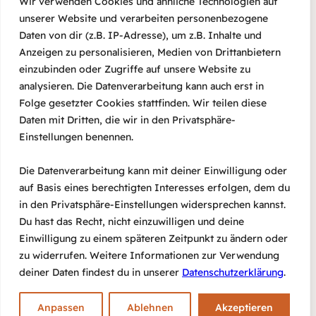
Wir verwenden Cookies und ähnliche Technologien auf
unserer Website und verarbeiten personenbezogene
DETAILS
VERANSTALTER
Daten von dir (z.B. IP-Adresse), um z.B. Inhalte und
Datum:
Agora bewegt e.V.
Anzeigen zu personalisieren, Medien von Drittanbietern
E-Mail
18 Januar, 2025
einzubinden oder Zugriffe auf unsere Website zu
reservierung@agora-
analysieren. Die Datenverarbeitung kann auch erst in
Zeit:
da.de
Folge gesetzter Cookies stattfinden. Wir teilen diese
20:00 – 22:00
Daten mit Dritten, die wir in den Privatsphäre-
Eintritt:
Einstellungen benennen.
€10 – €15
Die Datenverarbeitung kann mit deiner Einwilligung oder
auf Basis eines berechtigten Interesses erfolgen, dem du
SUBITO! „Endlich sinnfrei“ –
AGORA ABERTA #26
in den Privatsphäre-Einstellungen widersprechen kannst.
– Die Offene Bühne
Improvisationstheater
Du hast das Recht, nicht einzuwilligen und deine
Einwilligung zu einem späteren Zeitpunkt zu ändern oder
zu widerrufen. Weitere Informationen zur Verwendung
deiner Daten findest du in unserer
Datenschutzerklärung
.
#agora
E-Mail
Impressum
Datenschutz
Anpassen
Ablehnen
Akzeptieren