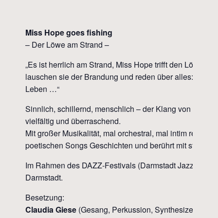
Miss Hope goes fishing
– Der Löwe am Strand –
„Es ist herrlich am Strand, Miss Hope trifft den Löwen
lauschen sie der Brandung und reden über alles: das Me
Leben …“
Sinnlich, schillernd, menschlich – der Klang von
Miss H
vielfältig und überraschend.
Mit großer Musikalität, mal orchestral, mal intim reduziert
poetischen Songs Geschichten und berührt mit starken 
Im Rahmen des DAZZ-Festivals (Darmstadt Jazz) kommt
Darmstadt.
Besetzung:
Claudia Giese
(Gesang, Perkussion, Synthesizer, Piano