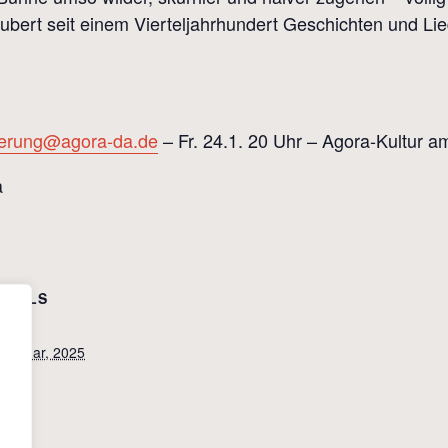
aubert seit einem Vierteljahrhundert Geschichten und L
ierung@agora-da.de
– Fr. 24.1. 20 Uhr – Agora-Kultur 
ETAILS
tum:
 Januar, 2025
it:
:00
tritt: