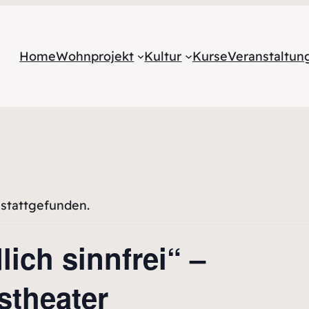
Home
Wohnprojekt
Kultur
Kurse
Veranstaltu
 stattgefunden.
ich sinnfrei“ –
stheater