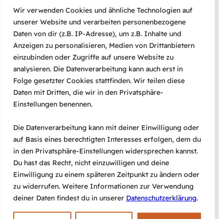
Wir verwenden Cookies und ähnliche Technologien auf
unserer Website und verarbeiten personenbezogene
DETAILS
Daten von dir (z.B. IP-Adresse), um z.B. Inhalte und
Datum:
Anzeigen zu personalisieren, Medien von Drittanbietern
23 Juni, 2023
einzubinden oder Zugriffe auf unsere Website zu
analysieren. Die Datenverarbeitung kann auch erst in
Zeit:
Folge gesetzter Cookies stattfinden. Wir teilen diese
20:00 – 22:00
Daten mit Dritten, die wir in den Privatsphäre-
Eintritt:
Einstellungen benennen.
€8 – €12
Die Datenverarbeitung kann mit deiner Einwilligung oder
auf Basis eines berechtigten Interesses erfolgen, dem du
DEBASISH
Malabi – Klezmer (Konzert ist wg
in den Privatsphäre-Einstellungen widersprechen kannst.
Krankheit abgesagt)
GANGULY (Sitar)
Du hast das Recht, nicht einzuwilligen und deine
Einwilligung zu einem späteren Zeitpunkt zu ändern oder
zu widerrufen. Weitere Informationen zur Verwendung
deiner Daten findest du in unserer
Datenschutzerklärung
.
#agora
E-Mail
Impressum
Datenschutz