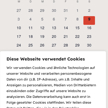
Suche
Kalender
M
MONTAG
D
DIENSTAG
M
MITTWOCH
D
DONNERSTAG
F
FREITAG
S
SAMSTAG
S
SONNTAG
wählen.
Navig
und
0
0
0
0
0
0
0
27
28
29
30
31
1
2
von
Veranstaltungen
Veranstaltungen
Veranstaltungen
Veranstaltungen
Veranstaltungen
Veranstaltungen
Veranstalt
Ansichte
0
0
0
0
0
0
0
3
4
5
6
7
8
9
Veranstaltungen
Veranstaltungen
Veranstaltungen
Veranstaltungen
Veranstaltungen
Veranstaltungen
Veranstaltungen
Veranstalt
Navigati
0
0
0
0
0
0
0
10
11
12
13
14
15
16
Veranstaltungen
Veranstaltungen
Veranstaltungen
Veranstaltungen
Veranstaltungen
Veranstaltungen
Veranstaltu
0
0
0
0
0
0
0
17
18
19
20
21
22
23
Veranstaltungen
Veranstaltungen
Veranstaltungen
Veranstaltungen
Veranstaltungen
Veranstaltungen
Veranstaltu
0
0
0
0
0
0
0
24
25
26
27
28
29
30
Veranstaltungen
Veranstaltungen
Veranstaltungen
Veranstaltungen
Veranstaltungen
Veranstaltungen
Veranstaltu
0
0
0
0
0
0
0
31
1
2
3
4
5
6
Diese Webseite verwendet Cookies
Veranstaltungen
Veranstaltungen
Veranstaltungen
Veranstaltungen
Veranstaltungen
Veranstaltungen
Veranstalt
Es wurden keine Ergebnisse für diese Ansicht
Wir verwenden Cookies und ähnliche Technologien auf
gefunden. Hier geht es zu den
nächsten
Hinweis
unserer Website und verarbeiten personenbezogene
bevorstehenden Veranstaltungen
.
Daten von dir (z.B. IP-Adresse), um z.B. Inhalte und
Anzeigen zu personalisieren, Medien von Drittanbietern
Es gibt keine Veranstaltungen an diesem Tag.
einzubinden oder Zugriffe auf unsere Website zu
Hinweis
analysieren. Die Datenverarbeitung kann auch erst in
Folge gesetzter Cookies stattfinden. Wir teilen diese
Juli
Dieser Monat
Sep.