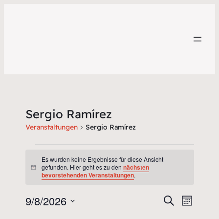
Sergio Ramírez
Veranstaltungen
Sergio Ramírez
Veranstaltungen
Es wurden keine Ergebnisse für diese Ansicht
gefunden. Hier geht es zu den
nächsten
Hinweis
bevorstehenden Veranstaltungen
.
9/8/2026
Veransta
Veran
Suche
Monat
Ansic
Datum