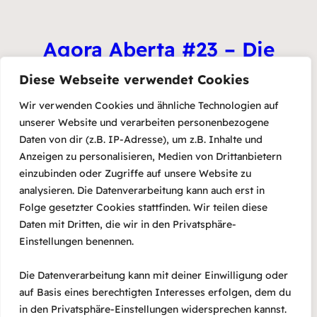
Agora Aberta #23 – Die
Offene Bühne
Diese Webseite verwendet Cookies
Wir verwenden Cookies und ähnliche Technologien auf
19/03/2024
unserer Website und verarbeiten personenbezogene
Daten von dir (z.B. IP-Adresse), um z.B. Inhalte und
Anzeigen zu personalisieren, Medien von Drittanbietern
einzubinden oder Zugriffe auf unsere Website zu
La Source Bleue
analysieren. Die Datenverarbeitung kann auch erst in
Folge gesetzter Cookies stattfinden. Wir teilen diese
Daten mit Dritten, die wir in den Privatsphäre-
19/03/2024
Einstellungen benennen.
Die Datenverarbeitung kann mit deiner Einwilligung oder
Vorherige Seite
1
…
11
12
13
14
15
auf Basis eines berechtigten Interesses erfolgen, dem du
Nächste Seite
in den Privatsphäre-Einstellungen widersprechen kannst.