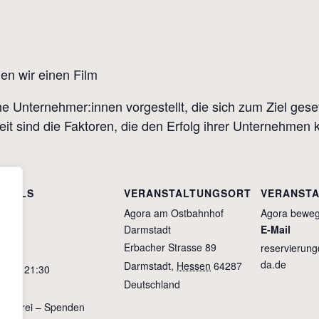
en wir einen Film
e Unternehmer:innen vorgestellt, die sich zum Ziel gese
eit sind die Faktoren, die den Erfolg ihrer Unternehmen
ETAILS
VERANSTALTUNGSORT
VERANSTA
tum:
Agora am Ostbahnhof
Agora bewegt
Darmstadt
E-Mail
April
Erbacher Strasse 89
reservierun
it:
da.de
Darmstadt
,
Hessen
64287
:30 – 21:30
Deutschland
tritt:
tritt frei – Spenden