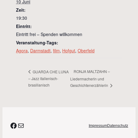
10 Juni
Zeit:
19:30
Eintritt:
Eintritt frei – Spenden willkommen
Veranstaltung-Tags:
Agora
,
Darmstadt
,
film
,
Hofgut
,
Oberfeld
RONJA MALTZAHN –
GUARDA CHE LUNA
– Jazz italienisch-
Liedermacherin und
brasilianisch
Geschichtenerzählerin
#agora
E-Mail
Impressum
Datenschutz