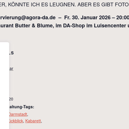
TIKER, KÖNNTE ICH ES LEUGNEN. ABER ES GIBT FOT
servierung@agora-da.de – Fr. 30. Januar 2026 – 20
aurant Butter & Blume, im DA-Shop im Luisencenter
ETAILS
tum:
 Januar
it:
:00
tritt:
3 – €20
ranstaltung-Tags:
ora
,
Darmstadt
,
hresrückblick
,
Kabarett
,
eater