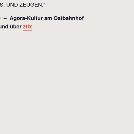
OS. UND ZEUGEN.“
:00 – Agora-Kultur am Ostbahnhof
 und über
ztix