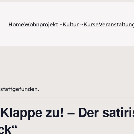
Home
Wohnprojekt
Kultur
Kurse
Veranstaltu
 stattgefunden.
appe zu! – Der satir
ck“