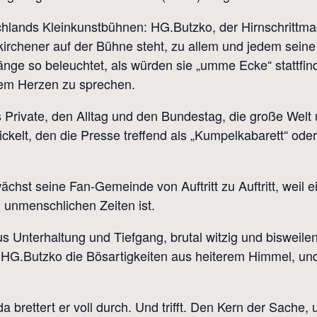
tschlands Kleinkunstbühnen: HG.Butzko, der Hirnschrittm
rchener auf der Bühne steht, zu allem und jedem seine
e so beleuchtet, als würden sie „umme Ecke“ stattfind
em Herzen zu sprechen.
s Private, den Alltag und den Bundestag, die große Welt
ickelt, den die Presse treffend als „Kumpelkabarett“ od
ächst seine Fan-Gemeinde von Auftritt zu Auftritt, weil
n unmenschlichen Zeiten ist.
s Unterhaltung und Tiefgang, brutal witzig und bisweilen
t HG.Butzko die Bösartigkeiten aus heiterem Himmel, un
 brettert er voll durch. Und trifft. Den Kern der Sache,