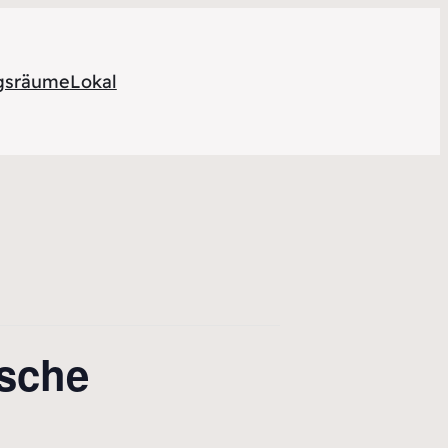
ngsräume
Lokal
ische