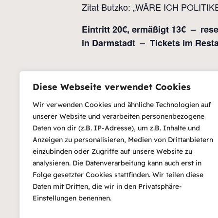
Zitat Butzko: „WÄRE ICH POLI
Eintritt 20€, ermäßigt 13€ – re
in Darmstadt – Tickets im Rest
Diese Webseite verwendet Cookies
Zum Kalender hinzufügen
D
Da
Wir verwenden Cookies und ähnliche Technologien auf
30
unserer Website und verarbeiten personenbezogene
Ze
Daten von dir (z.B. IP-Adresse), um z.B. Inhalte und
Anzeigen zu personalisieren, Medien von Drittanbietern
20
einzubinden oder Zugriffe auf unsere Website zu
Ein
analysieren. Die Datenverarbeitung kann auch erst in
€1
Folge gesetzter Cookies stattfinden. Wir teilen diese
Ve
Daten mit Dritten, die wir in den Privatsphäre-
Ag
Einstellungen benennen.
Ja
Th