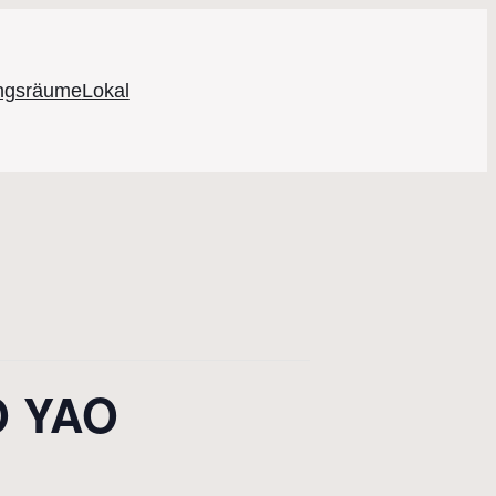
ungsräume
Lokal
O YAO