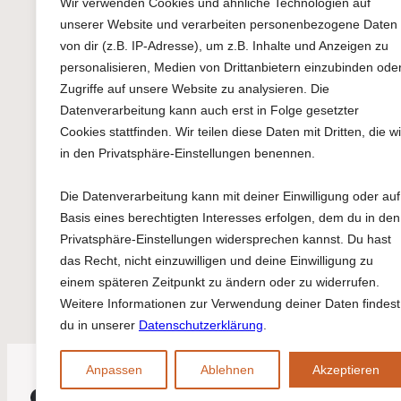
Wir verwenden Cookies und ähnliche Technologien auf
willkommen
unserer Website und verarbeiten personenbezogene Daten
Veranstaltung-
von dir (z.B. IP-Adresse), um z.B. Inhalte und Anzeigen zu
Afrika
,
Agora
,
Ba
personalisieren, Medien von Drittanbietern einzubinden ode
Poussière
,
Darm
Zugriffe auf unsere Website zu analysieren. Die
Google Kalender
Konzert
,
Tanz
,
Datenverarbeitung kann auch erst in Folge gesetzter
Tanztheater
iCalendar
Cookies stattfinden. Wir teilen diese Daten mit Dritten, die wi
in den Privatsphäre-Einstellungen benennen.
Outlook 365
Outlook Live
Die Datenverarbeitung kann mit deiner Einwilligung oder auf
Basis eines berechtigten Interesses erfolgen, dem du in den
Privatsphäre-Einstellungen widersprechen kannst. Du hast
das Recht, nicht einzuwilligen und deine Einwilligung zu
Offener Ofenbacktag bei AG
einem späteren Zeitpunkt zu ändern oder zu widerrufen.
Weitere Informationen zur Verwendung deiner Daten findest
du in unserer
Datenschutzerklärung
.
Anpassen
Ablehnen
Akzeptieren
#agora
E-Mail