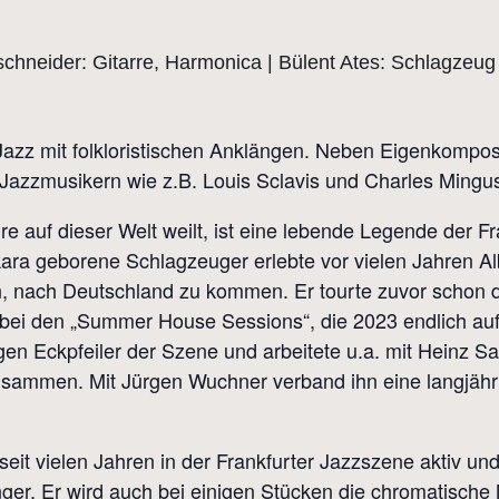
 Jazz mit folkloristischen Anklängen. Neben Eigenkompo
Jazzmusikern wie z.B. Louis Sclavis und Charles Mingu
re auf dieser Welt weilt, ist eine lebende Legende der F
kara geborene Schlagzeuger erlebte vor vielen Jahren Alb
n, nach Deutschland zu kommen. Er tourte zuvor schon d
bei den „Summer House Sessions“, die 2023 endlich auf
gen Eckpfeiler der Szene und arbeitete u.a. mit Heinz S
usammen. Mit Jürgen Wuchner verband ihn eine langjähri
 seit vielen Jahren in der Frankfurter Jazzszene aktiv un
er. Er wird auch bei einigen Stücken die chromatisch