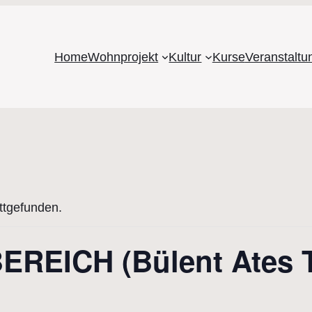
Home
Wohnprojekt
Kultur
Kurse
Veranstalt
attgefunden.
REICH (Bülent Ates T