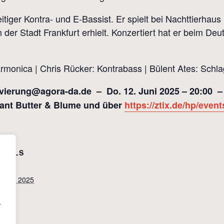
lseitiger Kontra- und E-Bassist. Er spielt bei Nachttierh
der Stadt Frankfurt erhielt. Konzertiert hat er beim Deu
armonica | Chris Rücker: Kontrabass | Bülent Ates: Schl
ervierung@agora-da.de – Do. 12. Juni 2025 – 20:00 
ant Butter & Blume und über
https://ztix.de/hp/event
ETAILS
tum:
 Juni, 2025
it:
:00
r
tritt: