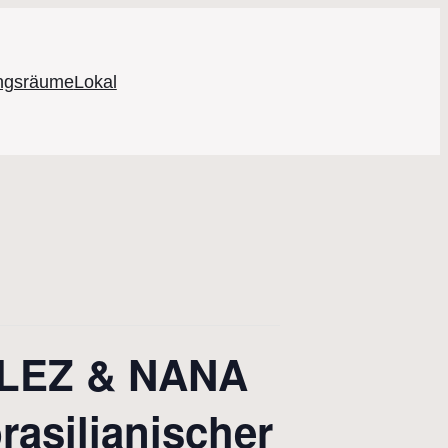
ungsräume
Lokal
LEZ & NANA
silianischer