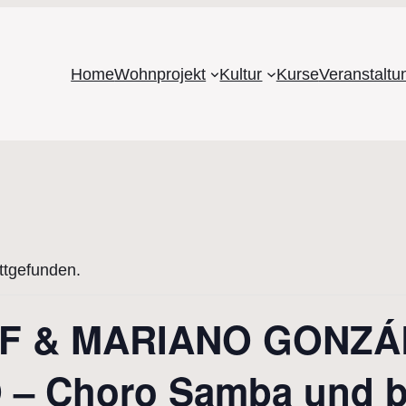
Home
Wohnprojekt
Kultur
Kurse
Veranstalt
attgefunden.
IF & MARIANO GONZÁ
 Choro Samba und bra