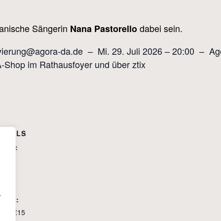
lianische Sängerin
dabei sein.
Nana Pastorello
rvierung@agora-da.de – Mi. 29. Juli 2026 – 20:00 – Ag
Shop im Rathausfoyer und über ztix
ETAILS
atum:
 Juli
it:
0:00
r
ntritt:
10 – €15